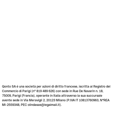
Qonto SA é una società per azioni di diritto francese, iscritta al Registro del
Commercio di Parigi (n° 819 489 626) con sede in Rue De Navarin n. 18,
75009, Parigi (Francia), operante in Italia attraverso la sua succursale
avente sede in Via Meravigli 2, 20123 Milano (P.IVA IT 10813760963, N°REA
MI-2559348, PEC olindasas@legalmail.it).