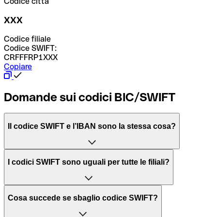
Codice città
XXX
Codice filiale
Codice SWIFT:
CRFFFRP1XXX
Copiare
Domande sui codici BIC/SWIFT
Il codice SWIFT e l’IBAN sono la stessa cosa?
L'acronimo SWIFT sta per “Society for Worldwide
I codici SWIFT sono uguali per tutte le filiali?
Interbank Financial Telecommunication”, una rete globale
per l’elaborazione dei pagamenti tra diversi Paesi.
Dipende dalle banche. In alcuni casi le banche utilizzano
Cosa succede se sbaglio codice SWIFT?
lo stesso codice SWIFT per filiali diverse. In altri casi, le
Il BIC, invece, sta per “Bank Identifier Code” ed è una
banche preferiscono avere un codice SWIFT dedicato per