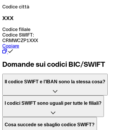
Codice città
XXX
Codice filiale
Codice SWIFT:
CRMWCZP1XXX
Copiare
Domande sui codici BIC/SWIFT
Il codice SWIFT e l’IBAN sono la stessa cosa?
L'acronimo SWIFT sta per “Society for Worldwide
I codici SWIFT sono uguali per tutte le filiali?
Interbank Financial Telecommunication”, una rete globale
per l’elaborazione dei pagamenti tra diversi Paesi.
Dipende dalle banche. In alcuni casi le banche utilizzano
Cosa succede se sbaglio codice SWIFT?
lo stesso codice SWIFT per filiali diverse. In altri casi, le