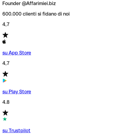
Founder @Affarimiei.biz
600.000 clienti si fidano di noi
4,7
su App Store
4,7
su Play Store
4.8
su Trustpilot