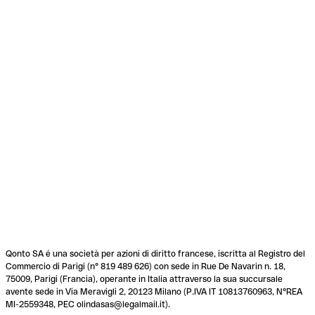
Qonto SA é una società per azioni di diritto francese, iscritta al Registro del
Commercio di Parigi (n° 819 489 626) con sede in Rue De Navarin n. 18,
75009, Parigi (Francia), operante in Italia attraverso la sua succursale
avente sede in Via Meravigli 2, 20123 Milano (P.IVA IT 10813760963, N°REA
MI-2559348, PEC olindasas@legalmail.it).