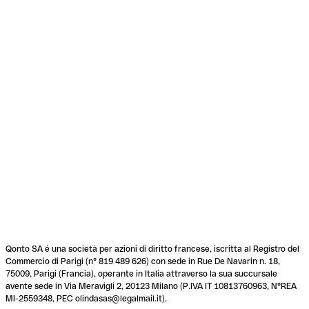
Qonto SA é una società per azioni di diritto francese, iscritta al Registro del
Commercio di Parigi (n° 819 489 626) con sede in Rue De Navarin n. 18,
75009, Parigi (Francia), operante in Italia attraverso la sua succursale
avente sede in Via Meravigli 2, 20123 Milano (P.IVA IT 10813760963, N°REA
MI-2559348, PEC olindasas@legalmail.it).