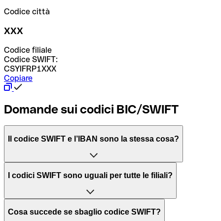
Codice città
XXX
Codice filiale
Codice SWIFT:
CSYIFRP1XXX
Copiare
Domande sui codici BIC/SWIFT
Il codice SWIFT e l’IBAN sono la stessa cosa?
L'acronimo SWIFT sta per “Society for Worldwide
I codici SWIFT sono uguali per tutte le filiali?
Interbank Financial Telecommunication”, una rete globale
per l’elaborazione dei pagamenti tra diversi Paesi.
Dipende dalle banche. In alcuni casi le banche utilizzano
Cosa succede se sbaglio codice SWIFT?
lo stesso codice SWIFT per filiali diverse. In altri casi, le