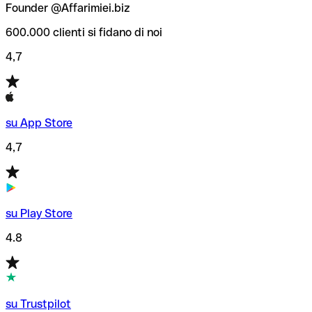
Founder @Affarimiei.biz
600.000 clienti si fidano di noi
4,7
su App Store
4,7
su Play Store
4.8
su Trustpilot