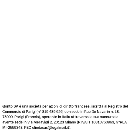
Qonto SA é una società per azioni di diritto francese, iscritta al Registro del
Commercio di Parigi (n° 819 489 626) con sede in Rue De Navarin n. 18,
75009, Parigi (Francia), operante in Italia attraverso la sua succursale
avente sede in Via Meravigli 2, 20123 Milano (P.IVA IT 10813760963, N°REA
MI-2559348, PEC olindasas@legalmail.it).