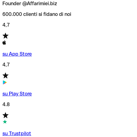
Founder @Affarimiei.biz
600.000 clienti si fidano di noi
4,7
su App Store
4,7
su Play Store
4.8
su Trustpilot