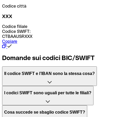
Codice città
XXX
Codice filiale
Codice SWIFT:
CTBAAUSRXXX
Copiare
Domande sui codici BIC/SWIFT
Il codice SWIFT e l’IBAN sono la stessa cosa?
L'acronimo SWIFT sta per “Society for Worldwide
I codici SWIFT sono uguali per tutte le filiali?
Interbank Financial Telecommunication”, una rete globale
per l’elaborazione dei pagamenti tra diversi Paesi.
Dipende dalle banche. In alcuni casi le banche utilizzano
Cosa succede se sbaglio codice SWIFT?
lo stesso codice SWIFT per filiali diverse. In altri casi, le