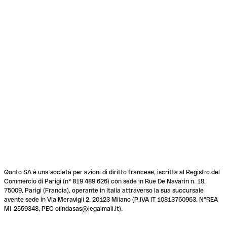
Qonto SA é una società per azioni di diritto francese, iscritta al Registro del
Commercio di Parigi (n° 819 489 626) con sede in Rue De Navarin n. 18,
75009, Parigi (Francia), operante in Italia attraverso la sua succursale
avente sede in Via Meravigli 2, 20123 Milano (P.IVA IT 10813760963, N°REA
MI-2559348, PEC olindasas@legalmail.it).