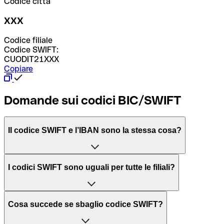
Codice città
XXX
Codice filiale
Codice SWIFT:
CUODIT21XXX
Copiare
Domande sui codici BIC/SWIFT
Il codice SWIFT e l’IBAN sono la stessa cosa?
L'acronimo SWIFT sta per “Society for Worldwide
I codici SWIFT sono uguali per tutte le filiali?
Interbank Financial Telecommunication”, una rete globale
per l’elaborazione dei pagamenti tra diversi Paesi.
Dipende dalle banche. In alcuni casi le banche utilizzano
Cosa succede se sbaglio codice SWIFT?
lo stesso codice SWIFT per filiali diverse. In altri casi, le
Il BIC, invece, sta per “Bank Identifier Code” ed è una
banche preferiscono avere un codice SWIFT dedicato per