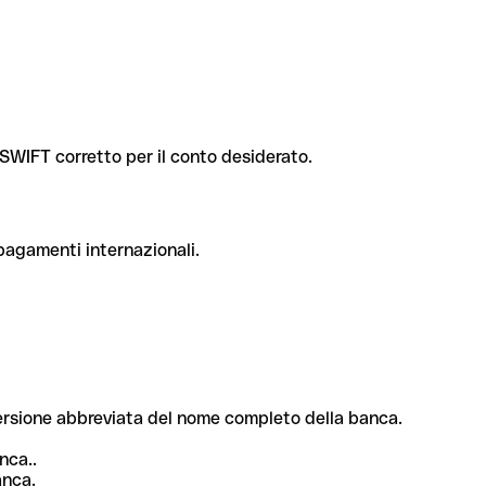
e SWIFT corretto per il conto desiderato.
 pagamenti internazionali.
 versione abbreviata del nome completo della banca.
nca..
anca.