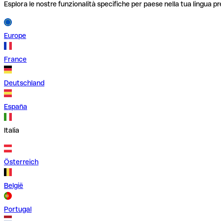
Esplora le nostre funzionalità specifiche per paese nella tua lingua pr
Europe
France
Deutschland
España
Italia
Österreich
België
Portugal