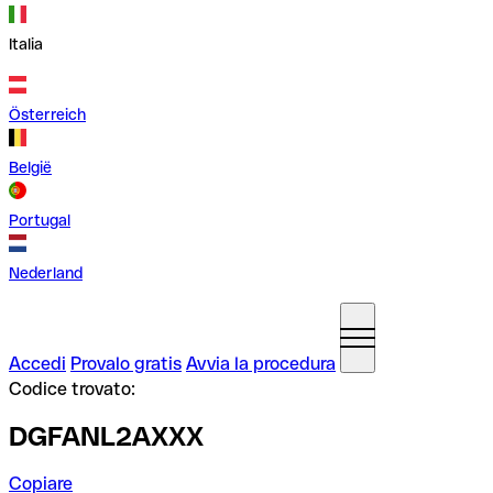
Italia
Österreich
België
Portugal
Nederland
Accedi
Provalo gratis
Avvia la procedura
Codice trovato:
DGFANL2AXXX
Copiare