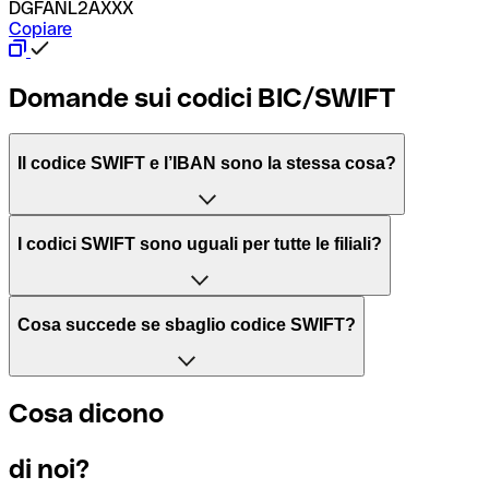
DGFANL2AXXX
Copiare
Domande sui codici BIC/SWIFT
Il codice SWIFT e l’IBAN sono la stessa cosa?
L'acronimo SWIFT sta per “Society for Worldwide Interbank 
I codici SWIFT sono uguali per tutte le filiali?
Il BIC, invece, sta per “Bank Identifier Code” ed è una sequ
Dipende dalle banche. In alcuni casi le banche utilizzano lo
Cosa succede se sbaglio codice SWIFT?
filiale.
Se per caso invii un pagamento a un codice SWIFT esistente
Cosa dicono
Per sapere a quale filiale fa riferimento un codice SWIFT, è 
Altrimenti significa che è il codice di una delle filiali locali.
di noi?
Se ti accorgi di aver usato un codice SWIFT sbagliato, cont