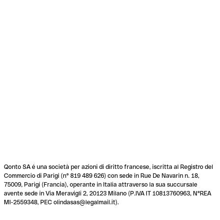
Qonto SA é una società per azioni di diritto francese, iscritta al Registro del
Commercio di Parigi (n° 819 489 626) con sede in Rue De Navarin n. 18,
75009, Parigi (Francia), operante in Italia attraverso la sua succursale
avente sede in Via Meravigli 2, 20123 Milano (P.IVA IT 10813760963, N°REA
MI-2559348, PEC olindasas@legalmail.it).