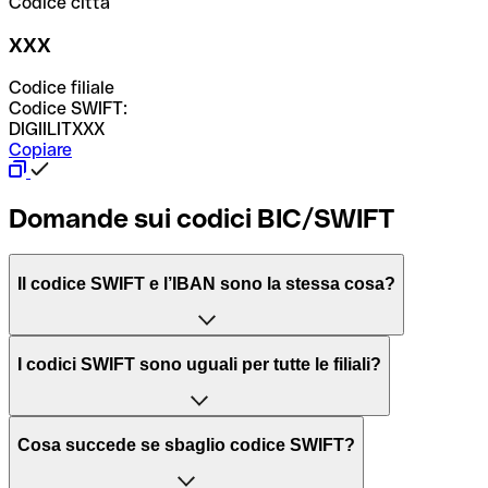
Codice città
XXX
Codice filiale
Codice SWIFT:
DIGIILITXXX
Copiare
Domande sui codici BIC/SWIFT
Il codice SWIFT e l’IBAN sono la stessa cosa?
L'acronimo SWIFT sta per “Society for Worldwide
I codici SWIFT sono uguali per tutte le filiali?
Interbank Financial Telecommunication”, una rete globale
per l’elaborazione dei pagamenti tra diversi Paesi.
Dipende dalle banche. In alcuni casi le banche utilizzano
Cosa succede se sbaglio codice SWIFT?
lo stesso codice SWIFT per filiali diverse. In altri casi, le
Il BIC, invece, sta per “Bank Identifier Code” ed è una
banche preferiscono avere un codice SWIFT dedicato per