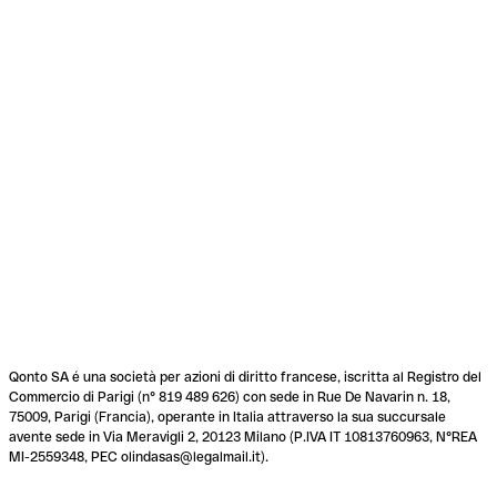
Qonto SA é una società per azioni di diritto francese, iscritta al Registro del
Commercio di Parigi (n° 819 489 626) con sede in Rue De Navarin n. 18,
75009, Parigi (Francia), operante in Italia attraverso la sua succursale
avente sede in Via Meravigli 2, 20123 Milano (P.IVA IT 10813760963, N°REA
MI-2559348, PEC olindasas@legalmail.it).