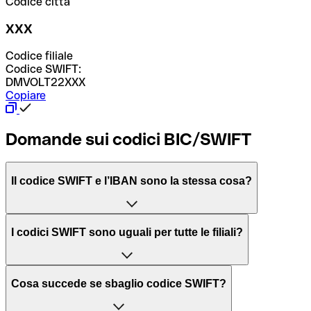
Codice città
XXX
Codice filiale
Codice SWIFT:
DMVOLT22XXX
Copiare
Domande sui codici BIC/SWIFT
Il codice SWIFT e l’IBAN sono la stessa cosa?
L'acronimo SWIFT sta per “Society for Worldwide
I codici SWIFT sono uguali per tutte le filiali?
Interbank Financial Telecommunication”, una rete globale
per l’elaborazione dei pagamenti tra diversi Paesi.
Dipende dalle banche. In alcuni casi le banche utilizzano
Cosa succede se sbaglio codice SWIFT?
lo stesso codice SWIFT per filiali diverse. In altri casi, le
Il BIC, invece, sta per “Bank Identifier Code” ed è una
banche preferiscono avere un codice SWIFT dedicato per