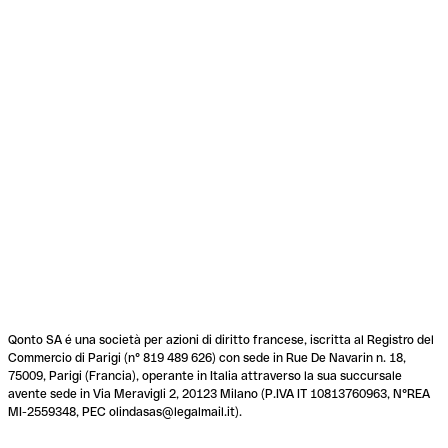
Qonto SA é una società per azioni di diritto francese, iscritta al Registro del
Commercio di Parigi (n° 819 489 626) con sede in Rue De Navarin n. 18,
75009, Parigi (Francia), operante in Italia attraverso la sua succursale
avente sede in Via Meravigli 2, 20123 Milano (P.IVA IT 10813760963, N°REA
MI-2559348, PEC olindasas@legalmail.it).