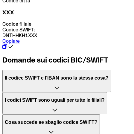
Codice città
XXX
Codice filiale
Codice SWIFT:
DNTHHKH1XXX
Copiare
Domande sui codici BIC/SWIFT
Il codice SWIFT e l’IBAN sono la stessa cosa?
L'acronimo SWIFT sta per “Society for Worldwide
I codici SWIFT sono uguali per tutte le filiali?
Interbank Financial Telecommunication”, una rete globale
per l’elaborazione dei pagamenti tra diversi Paesi.
Dipende dalle banche. In alcuni casi le banche utilizzano
Cosa succede se sbaglio codice SWIFT?
lo stesso codice SWIFT per filiali diverse. In altri casi, le
Il BIC, invece, sta per “Bank Identifier Code” ed è una
banche preferiscono avere un codice SWIFT dedicato per