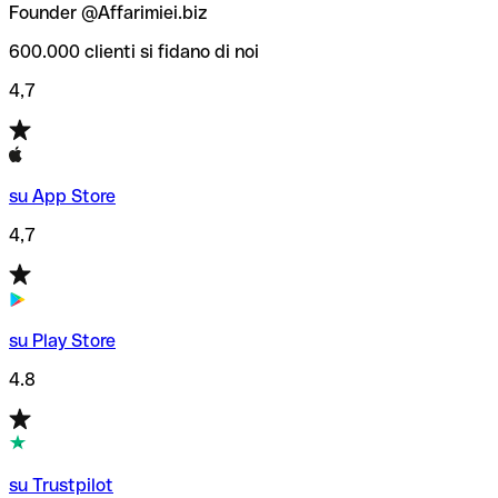
Founder @Affarimiei.biz
600.000 clienti si fidano di noi
4,7
su App Store
4,7
su Play Store
4.8
su Trustpilot