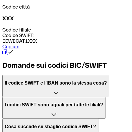
Codice città
XXX
Codice filiale
Codice SWIFT:
EDWECAT1XXX
Copiare
Domande sui codici BIC/SWIFT
Il codice SWIFT e l’IBAN sono la stessa cosa?
L'acronimo SWIFT sta per “Society for Worldwide
I codici SWIFT sono uguali per tutte le filiali?
Interbank Financial Telecommunication”, una rete globale
per l’elaborazione dei pagamenti tra diversi Paesi.
Dipende dalle banche. In alcuni casi le banche utilizzano
Cosa succede se sbaglio codice SWIFT?
lo stesso codice SWIFT per filiali diverse. In altri casi, le