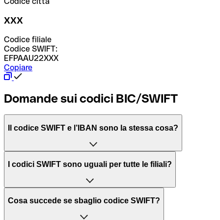
Codice città
XXX
Codice filiale
Codice SWIFT:
EFPAAU22XXX
Copiare
Domande sui codici BIC/SWIFT
Il codice SWIFT e l’IBAN sono la stessa cosa?
L'acronimo SWIFT sta per “Society for Worldwide
I codici SWIFT sono uguali per tutte le filiali?
Interbank Financial Telecommunication”, una rete globale
per l’elaborazione dei pagamenti tra diversi Paesi.
Dipende dalle banche. In alcuni casi le banche utilizzano
Cosa succede se sbaglio codice SWIFT?
lo stesso codice SWIFT per filiali diverse. In altri casi, le
Il BIC, invece, sta per “Bank Identifier Code” ed è una
banche preferiscono avere un codice SWIFT dedicato per