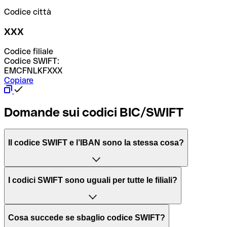
Codice città
XXX
Codice filiale
Codice SWIFT:
EMCFNLKFXXX
Copiare
Domande sui codici BIC/SWIFT
Il codice SWIFT e l’IBAN sono la stessa cosa?
L'acronimo SWIFT sta per “Society for Worldwide
I codici SWIFT sono uguali per tutte le filiali?
Interbank Financial Telecommunication”, una rete globale
per l’elaborazione dei pagamenti tra diversi Paesi.
Dipende dalle banche. In alcuni casi le banche utilizzano
Cosa succede se sbaglio codice SWIFT?
lo stesso codice SWIFT per filiali diverse. In altri casi, le