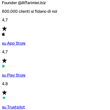
Founder @Affarimiei.biz
600.000 clienti si fidano di noi
4,7
su App Store
4,7
su Play Store
4.8
su Trustpilot