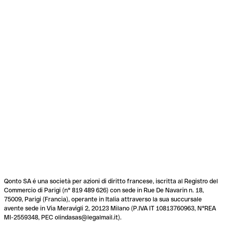
Qonto SA é una società per azioni di diritto francese, iscritta al Registro del
Commercio di Parigi (n° 819 489 626) con sede in Rue De Navarin n. 18,
75009, Parigi (Francia), operante in Italia attraverso la sua succursale
avente sede in Via Meravigli 2, 20123 Milano (P.IVA IT 10813760963, N°REA
MI-2559348, PEC olindasas@legalmail.it).