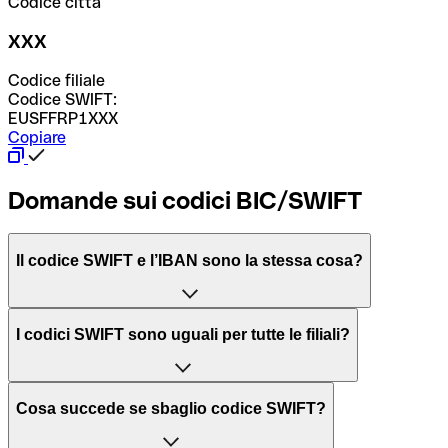
Codice città
XXX
Codice filiale
Codice SWIFT:
EUSFFRP1XXX
Copiare
Domande sui codici BIC/SWIFT
Il codice SWIFT e l’IBAN sono la stessa cosa?
L'acronimo SWIFT sta per “Society for Worldwide
I codici SWIFT sono uguali per tutte le filiali?
Interbank Financial Telecommunication”, una rete globale
per l’elaborazione dei pagamenti tra diversi Paesi.
Dipende dalle banche. In alcuni casi le banche utilizzano
Cosa succede se sbaglio codice SWIFT?
lo stesso codice SWIFT per filiali diverse. In altri casi, le
Il BIC, invece, sta per “Bank Identifier Code” ed è una
banche preferiscono avere un codice SWIFT dedicato per