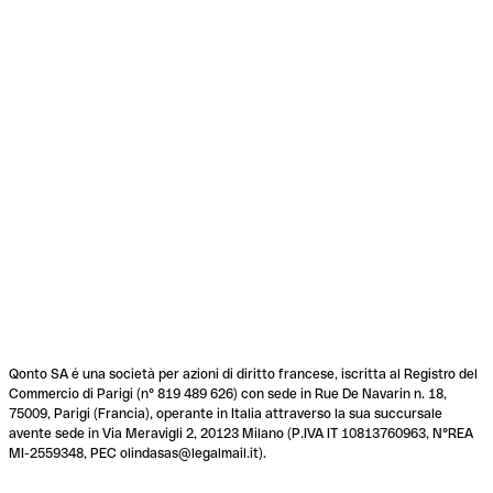
Qonto SA é una società per azioni di diritto francese, iscritta al Registro del
Commercio di Parigi (n° 819 489 626) con sede in Rue De Navarin n. 18,
75009, Parigi (Francia), operante in Italia attraverso la sua succursale
avente sede in Via Meravigli 2, 20123 Milano (P.IVA IT 10813760963, N°REA
MI-2559348, PEC olindasas@legalmail.it).