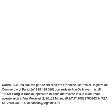
Qonto SA é una società per azioni di diritto francese, iscritta al Registro del
Commercio di Parigi (n° 819 489 626) con sede in Rue De Navarin n. 18,
75009, Parigi (Francia), operante in Italia attraverso la sua succursale
avente sede in Via Meravigli 2, 20123 Milano (P.IVA IT 10813760963, N°REA
MI-2559348, PEC olindasas@legalmail.it).