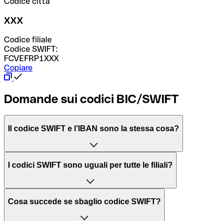
Codice città
XXX
Codice filiale
Codice SWIFT:
FCVEFRP1XXX
Copiare
Domande sui codici BIC/SWIFT
Il codice SWIFT e l’IBAN sono la stessa cosa?
L'acronimo SWIFT sta per “Society for Worldwide
I codici SWIFT sono uguali per tutte le filiali?
Interbank Financial Telecommunication”, una rete globale
per l’elaborazione dei pagamenti tra diversi Paesi.
Dipende dalle banche. In alcuni casi le banche utilizzano
Cosa succede se sbaglio codice SWIFT?
lo stesso codice SWIFT per filiali diverse. In altri casi, le
Il BIC, invece, sta per “Bank Identifier Code” ed è una
banche preferiscono avere un codice SWIFT dedicato per