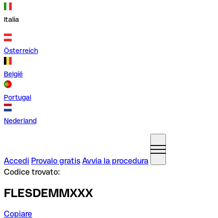
Italia
Österreich
België
Portugal
Nederland
Accedi
Provalo gratis
Avvia la procedura
Codice trovato:
FLESDEMMXXX
Copiare