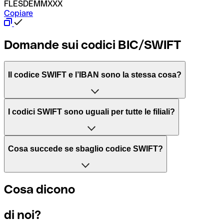
FLESDEMMXXX
Copiare
Domande sui codici BIC/SWIFT
Il codice SWIFT e l’IBAN sono la stessa cosa?
L'acronimo SWIFT sta per “Society for Worldwide Interbank 
I codici SWIFT sono uguali per tutte le filiali?
Il BIC, invece, sta per “Bank Identifier Code” ed è una sequ
Dipende dalle banche. In alcuni casi le banche utilizzano lo
Cosa succede se sbaglio codice SWIFT?
filiale.
Se per caso invii un pagamento a un codice SWIFT esistente
Cosa dicono
Per sapere a quale filiale fa riferimento un codice SWIFT, è 
Altrimenti significa che è il codice di una delle filiali locali.
di noi?
Se ti accorgi di aver usato un codice SWIFT sbagliato, cont