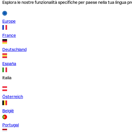
Esplora le nostre funzionalità specifiche per paese nella tua lingua pr
Europe
France
Deutschland
España
Italia
Österreich
België
Portugal