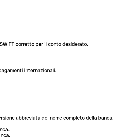
e SWIFT corretto per il conto desiderato.
 pagamenti internazionali.
 versione abbreviata del nome completo della banca.
nca..
anca.