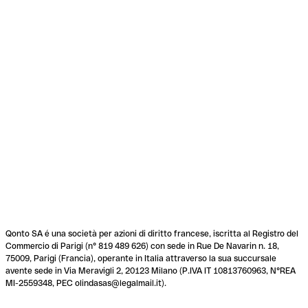
Qonto SA é una società per azioni di diritto francese, iscritta al Registro del
Commercio di Parigi (n° 819 489 626) con sede in Rue De Navarin n. 18,
75009, Parigi (Francia), operante in Italia attraverso la sua succursale
avente sede in Via Meravigli 2, 20123 Milano (P.IVA IT 10813760963, N°REA
MI-2559348, PEC olindasas@legalmail.it).