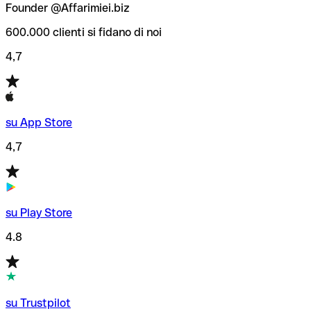
Founder @Affarimiei.biz
600.000 clienti si fidano di noi
4,7
su App Store
4,7
su Play Store
4.8
su Trustpilot