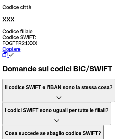
Codice città
XXX
Codice filiale
Codice SWIFT:
FOGTFR21XXX
Copiare
Domande sui codici BIC/SWIFT
Il codice SWIFT e l’IBAN sono la stessa cosa?
L'acronimo SWIFT sta per “Society for Worldwide
I codici SWIFT sono uguali per tutte le filiali?
Interbank Financial Telecommunication”, una rete globale
per l’elaborazione dei pagamenti tra diversi Paesi.
Dipende dalle banche. In alcuni casi le banche utilizzano
Cosa succede se sbaglio codice SWIFT?
lo stesso codice SWIFT per filiali diverse. In altri casi, le