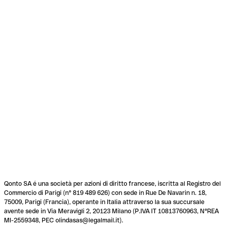
Qonto SA é una società per azioni di diritto francese, iscritta al Registro del
Commercio di Parigi (n° 819 489 626) con sede in Rue De Navarin n. 18,
75009, Parigi (Francia), operante in Italia attraverso la sua succursale
avente sede in Via Meravigli 2, 20123 Milano (P.IVA IT 10813760963, N°REA
MI-2559348, PEC olindasas@legalmail.it).