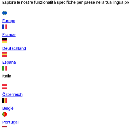
Esplora le nostre funzionalità specifiche per paese nella tua lingua pr
Europe
France
Deutschland
España
Italia
Österreich
België
Portugal