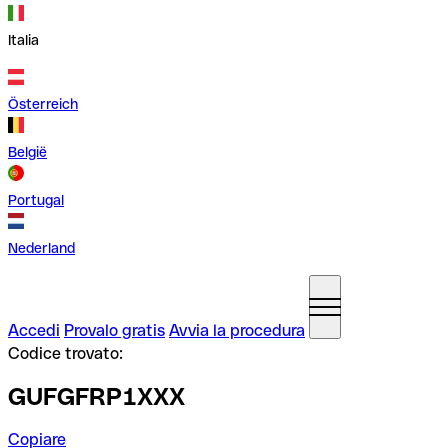
Italia
Österreich
België
Portugal
Nederland
Accedi
Provalo gratis
Avvia la procedura
Codice trovato:
GUFGFRP1XXX
Copiare