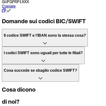
GUFGFRP1XXX
Copiare
Domande sui codici BIC/SWIFT
Il codice SWIFT e l’IBAN sono la stessa cosa?
L'acronimo SWIFT sta per “Society for Worldwide Interbank 
I codici SWIFT sono uguali per tutte le filiali?
Il BIC, invece, sta per “Bank Identifier Code” ed è una sequ
Dipende dalle banche. In alcuni casi le banche utilizzano lo
Cosa succede se sbaglio codice SWIFT?
filiale.
Se per caso invii un pagamento a un codice SWIFT esistente
Cosa dicono
Per sapere a quale filiale fa riferimento un codice SWIFT, è 
Altrimenti significa che è il codice di una delle filiali locali.
di noi?
Se ti accorgi di aver usato un codice SWIFT sbagliato, cont