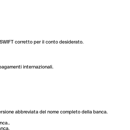
e SWIFT corretto per il conto desiderato.
 pagamenti internazionali.
 versione abbreviata del nome completo della banca.
nca..
anca.