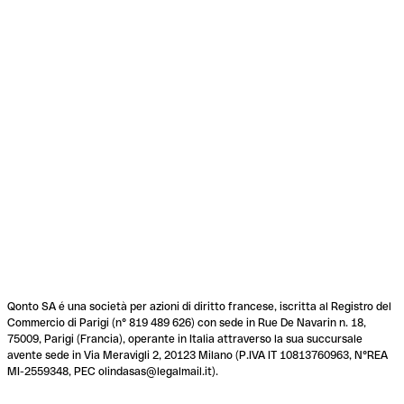
Qonto SA é una società per azioni di diritto francese, iscritta al Registro del
Commercio di Parigi (n° 819 489 626) con sede in Rue De Navarin n. 18,
75009, Parigi (Francia), operante in Italia attraverso la sua succursale
avente sede in Via Meravigli 2, 20123 Milano (P.IVA IT 10813760963, N°REA
MI-2559348, PEC olindasas@legalmail.it).