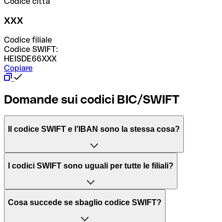
Codice città
XXX
Codice filiale
Codice SWIFT:
HEISDE66XXX
Copiare
Domande sui codici BIC/SWIFT
Il codice SWIFT e l’IBAN sono la stessa cosa?
L'acronimo SWIFT sta per “Society for Worldwide
I codici SWIFT sono uguali per tutte le filiali?
Interbank Financial Telecommunication”, una rete globale
per l’elaborazione dei pagamenti tra diversi Paesi.
Dipende dalle banche. In alcuni casi le banche utilizzano
Cosa succede se sbaglio codice SWIFT?
lo stesso codice SWIFT per filiali diverse. In altri casi, le
Il BIC, invece, sta per “Bank Identifier Code” ed è una
banche preferiscono avere un codice SWIFT dedicato per