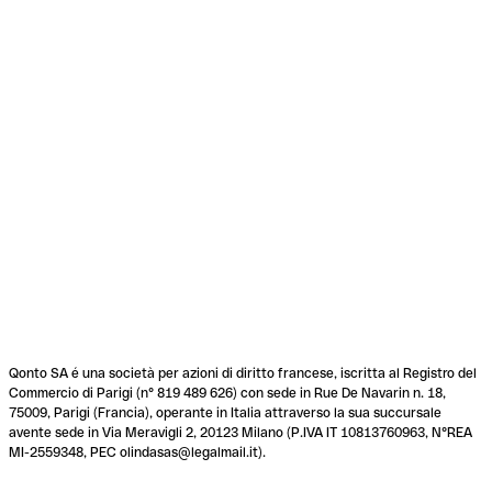
Qonto SA é una società per azioni di diritto francese, iscritta al Registro del
Commercio di Parigi (n° 819 489 626) con sede in Rue De Navarin n. 18,
75009, Parigi (Francia), operante in Italia attraverso la sua succursale
avente sede in Via Meravigli 2, 20123 Milano (P.IVA IT 10813760963, N°REA
MI-2559348, PEC olindasas@legalmail.it).