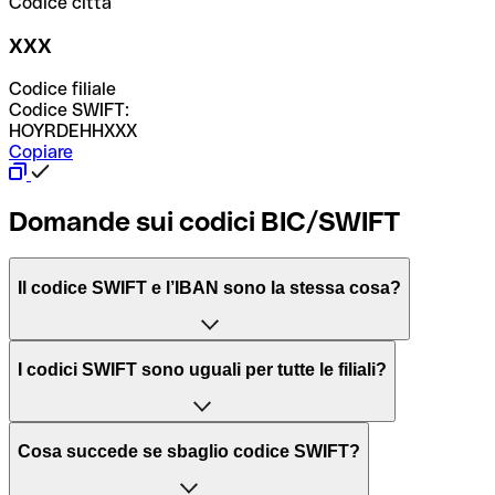
Codice città
XXX
Codice filiale
Codice SWIFT:
HOYRDEHHXXX
Copiare
Domande sui codici BIC/SWIFT
Il codice SWIFT e l’IBAN sono la stessa cosa?
L'acronimo SWIFT sta per “Society for Worldwide
I codici SWIFT sono uguali per tutte le filiali?
Interbank Financial Telecommunication”, una rete globale
per l’elaborazione dei pagamenti tra diversi Paesi.
Dipende dalle banche. In alcuni casi le banche utilizzano
Cosa succede se sbaglio codice SWIFT?
lo stesso codice SWIFT per filiali diverse. In altri casi, le
Il BIC, invece, sta per “Bank Identifier Code” ed è una
banche preferiscono avere un codice SWIFT dedicato per