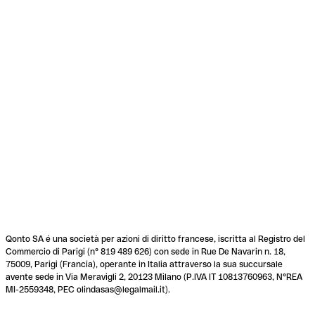
Qonto SA é una società per azioni di diritto francese, iscritta al Registro del
Commercio di Parigi (n° 819 489 626) con sede in Rue De Navarin n. 18,
75009, Parigi (Francia), operante in Italia attraverso la sua succursale
avente sede in Via Meravigli 2, 20123 Milano (P.IVA IT 10813760963, N°REA
MI-2559348, PEC olindasas@legalmail.it).