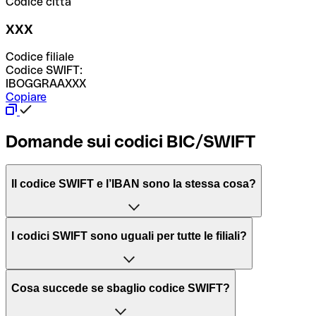
Codice città
XXX
Codice filiale
Codice SWIFT:
IBOGGRAAXXX
Copiare
Domande sui codici BIC/SWIFT
Il codice SWIFT e l’IBAN sono la stessa cosa?
L'acronimo SWIFT sta per “Society for Worldwide
I codici SWIFT sono uguali per tutte le filiali?
Interbank Financial Telecommunication”, una rete globale
per l’elaborazione dei pagamenti tra diversi Paesi.
Dipende dalle banche. In alcuni casi le banche utilizzano
Cosa succede se sbaglio codice SWIFT?
lo stesso codice SWIFT per filiali diverse. In altri casi, le
Il BIC, invece, sta per “Bank Identifier Code” ed è una
banche preferiscono avere un codice SWIFT dedicato per