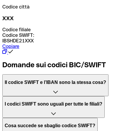
Codice città
XXX
Codice filiale
Codice SWIFT:
IBSHDE21XXX
Copiare
Domande sui codici BIC/SWIFT
Il codice SWIFT e l’IBAN sono la stessa cosa?
L'acronimo SWIFT sta per “Society for Worldwide
I codici SWIFT sono uguali per tutte le filiali?
Interbank Financial Telecommunication”, una rete globale
per l’elaborazione dei pagamenti tra diversi Paesi.
Dipende dalle banche. In alcuni casi le banche utilizzano
Cosa succede se sbaglio codice SWIFT?
lo stesso codice SWIFT per filiali diverse. In altri casi, le