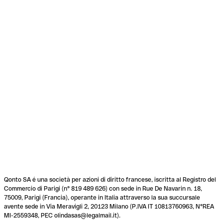
Qonto SA é una società per azioni di diritto francese, iscritta al Registro del
Commercio di Parigi (n° 819 489 626) con sede in Rue De Navarin n. 18,
75009, Parigi (Francia), operante in Italia attraverso la sua succursale
avente sede in Via Meravigli 2, 20123 Milano (P.IVA IT 10813760963, N°REA
MI-2559348, PEC olindasas@legalmail.it).