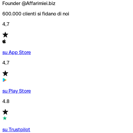
Founder @Affarimiei.biz
600.000 clienti si fidano di noi
4,7
su App Store
4,7
su Play Store
4.8
su Trustpilot