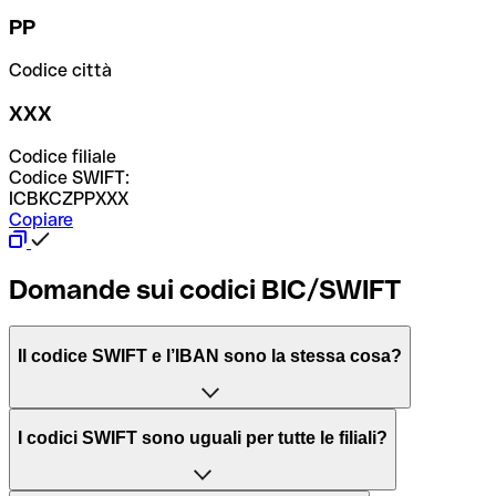
PP
Codice città
XXX
Codice filiale
Codice SWIFT:
ICBKCZPPXXX
Copiare
Domande sui codici BIC/SWIFT
Il codice SWIFT e l’IBAN sono la stessa cosa?
L'acronimo SWIFT sta per “Society for Worldwide
I codici SWIFT sono uguali per tutte le filiali?
Interbank Financial Telecommunication”, una rete globale
per l’elaborazione dei pagamenti tra diversi Paesi.