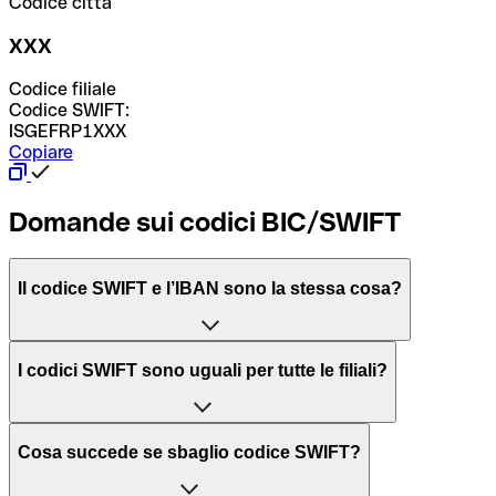
Codice città
XXX
Codice filiale
Codice SWIFT:
ISGEFRP1XXX
Copiare
Domande sui codici BIC/SWIFT
Il codice SWIFT e l’IBAN sono la stessa cosa?
L'acronimo SWIFT sta per “Society for Worldwide
I codici SWIFT sono uguali per tutte le filiali?
Interbank Financial Telecommunication”, una rete globale
per l’elaborazione dei pagamenti tra diversi Paesi.
Dipende dalle banche. In alcuni casi le banche utilizzano
Cosa succede se sbaglio codice SWIFT?
lo stesso codice SWIFT per filiali diverse. In altri casi, le
Il BIC, invece, sta per “Bank Identifier Code” ed è una
banche preferiscono avere un codice SWIFT dedicato per