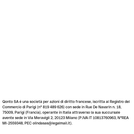
Qonto SA é una società per azioni di diritto francese, iscritta al Registro del
Commercio di Parigi (n° 819 489 626) con sede in Rue De Navarin n. 18,
75009, Parigi (Francia), operante in Italia attraverso la sua succursale
avente sede in Via Meravigli 2, 20123 Milano (P.IVA IT 10813760963, N°REA
MI-2559348, PEC olindasas@legalmail.it).