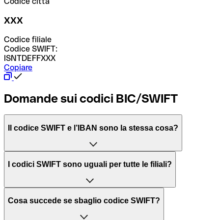
Codice città
XXX
Codice filiale
Codice SWIFT:
ISNTDEFFXXX
Copiare
Domande sui codici BIC/SWIFT
Il codice SWIFT e l’IBAN sono la stessa cosa?
L'acronimo SWIFT sta per “Society for Worldwide
I codici SWIFT sono uguali per tutte le filiali?
Interbank Financial Telecommunication”, una rete globale
per l’elaborazione dei pagamenti tra diversi Paesi.
Dipende dalle banche. In alcuni casi le banche utilizzano
Cosa succede se sbaglio codice SWIFT?
lo stesso codice SWIFT per filiali diverse. In altri casi, le
Il BIC, invece, sta per “Bank Identifier Code” ed è una
banche preferiscono avere un codice SWIFT dedicato per