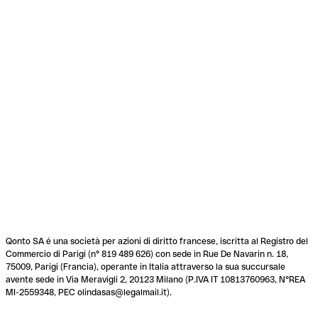
Qonto SA é una società per azioni di diritto francese, iscritta al Registro del
Commercio di Parigi (n° 819 489 626) con sede in Rue De Navarin n. 18,
75009, Parigi (Francia), operante in Italia attraverso la sua succursale
avente sede in Via Meravigli 2, 20123 Milano (P.IVA IT 10813760963, N°REA
MI-2559348, PEC olindasas@legalmail.it).