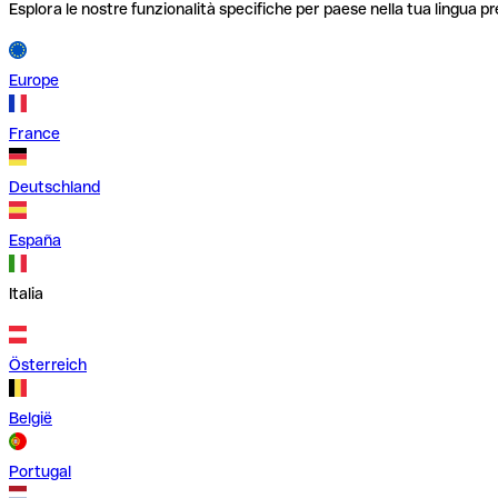
Esplora le nostre funzionalità specifiche per paese nella tua lingua pr
Europe
France
Deutschland
España
Italia
Österreich
België
Portugal