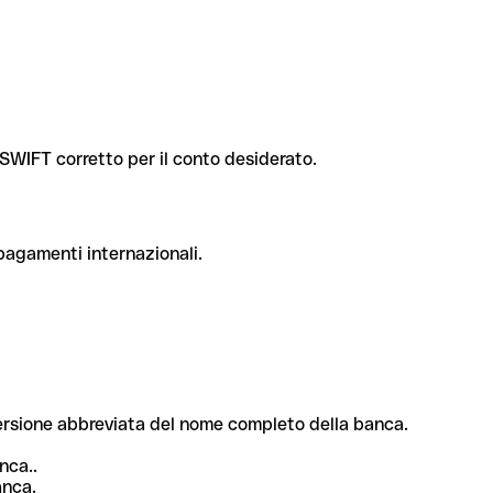
e SWIFT corretto per il conto desiderato.
 pagamenti internazionali.
 versione abbreviata del nome completo della banca.
nca..
anca.