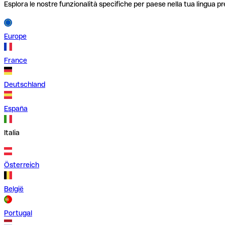
Esplora le nostre funzionalità specifiche per paese nella tua lingua pr
Europe
France
Deutschland
España
Italia
Österreich
België
Portugal