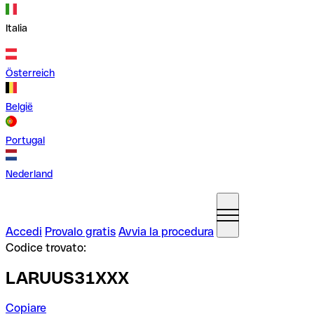
Italia
Österreich
België
Portugal
Nederland
Accedi
Provalo gratis
Avvia la procedura
Codice trovato:
LARUUS31XXX
Copiare