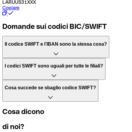
LARUUS31XXX
Copiare
Domande sui codici BIC/SWIFT
Il codice SWIFT e l’IBAN sono la stessa cosa?
L'acronimo SWIFT sta per “Society for Worldwide Interbank 
I codici SWIFT sono uguali per tutte le filiali?
Il BIC, invece, sta per “Bank Identifier Code” ed è una sequ
Dipende dalle banche. In alcuni casi le banche utilizzano lo
Cosa succede se sbaglio codice SWIFT?
filiale.
Se per caso invii un pagamento a un codice SWIFT esistente
Cosa dicono
Per sapere a quale filiale fa riferimento un codice SWIFT, è 
Altrimenti significa che è il codice di una delle filiali locali.
di noi?
Se ti accorgi di aver usato un codice SWIFT sbagliato, cont