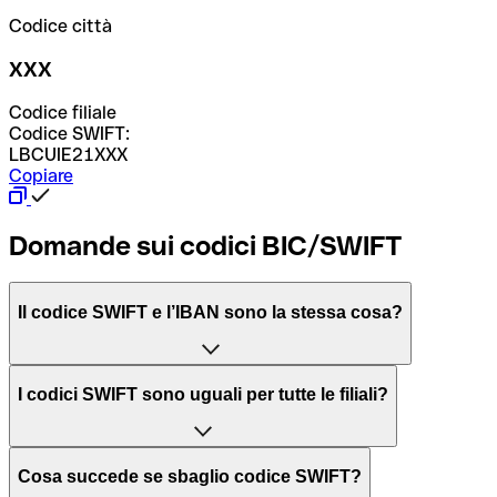
Codice città
XXX
Codice filiale
Codice SWIFT:
LBCUIE21XXX
Copiare
Domande sui codici BIC/SWIFT
Il codice SWIFT e l’IBAN sono la stessa cosa?
L'acronimo SWIFT sta per “Society for Worldwide
I codici SWIFT sono uguali per tutte le filiali?
Interbank Financial Telecommunication”, una rete globale
per l’elaborazione dei pagamenti tra diversi Paesi.
Dipende dalle banche. In alcuni casi le banche utilizzano
Cosa succede se sbaglio codice SWIFT?
lo stesso codice SWIFT per filiali diverse. In altri casi, le