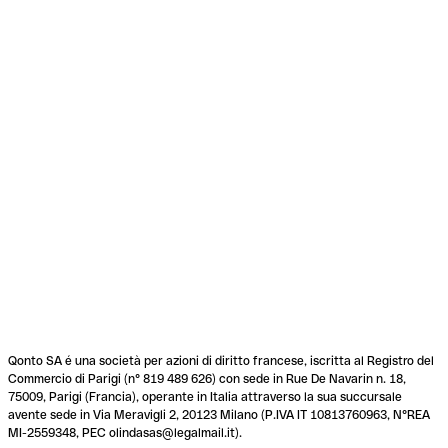
Qonto SA é una società per azioni di diritto francese, iscritta al Registro del
Commercio di Parigi (n° 819 489 626) con sede in Rue De Navarin n. 18,
75009, Parigi (Francia), operante in Italia attraverso la sua succursale
avente sede in Via Meravigli 2, 20123 Milano (P.IVA IT 10813760963, N°REA
MI-2559348, PEC olindasas@legalmail.it).