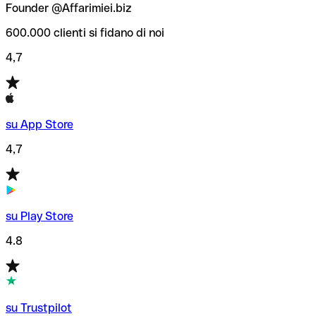
Founder @Affarimiei.biz
600.000 clienti si fidano di noi
4,7
su App Store
4,7
su Play Store
4.8
su Trustpilot