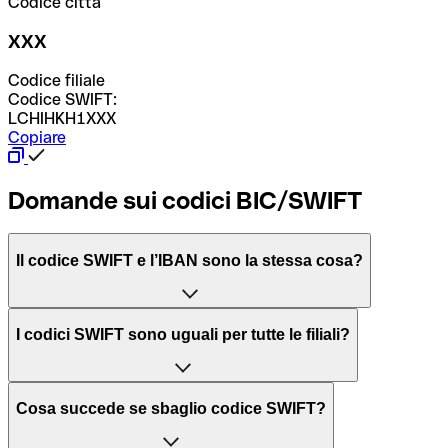
Codice città
XXX
Codice filiale
Codice SWIFT:
LCHIHKH1XXX
Copiare
Domande sui codici BIC/SWIFT
Il codice SWIFT e l’IBAN sono la stessa cosa?
L'acronimo SWIFT sta per “Society for Worldwide
I codici SWIFT sono uguali per tutte le filiali?
Interbank Financial Telecommunication”, una rete globale
per l’elaborazione dei pagamenti tra diversi Paesi.
Dipende dalle banche. In alcuni casi le banche utilizzano
Cosa succede se sbaglio codice SWIFT?
lo stesso codice SWIFT per filiali diverse. In altri casi, le
Il BIC, invece, sta per “Bank Identifier Code” ed è una
banche preferiscono avere un codice SWIFT dedicato per