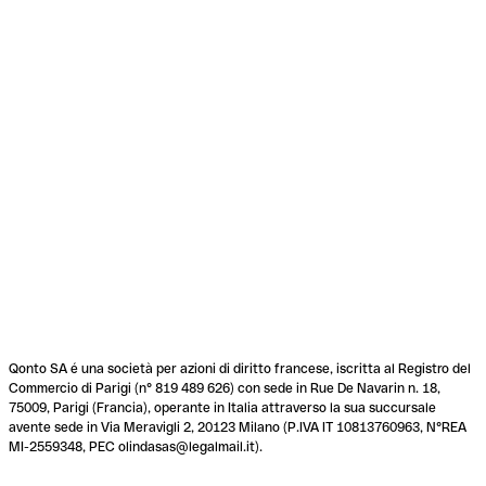
Qonto SA é una società per azioni di diritto francese, iscritta al Registro del
Commercio di Parigi (n° 819 489 626) con sede in Rue De Navarin n. 18,
75009, Parigi (Francia), operante in Italia attraverso la sua succursale
avente sede in Via Meravigli 2, 20123 Milano (P.IVA IT 10813760963, N°REA
MI-2559348, PEC olindasas@legalmail.it).