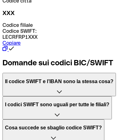
Codice città
XXX
Codice filiale
Codice SWIFT:
LECRFRP1XXX
Copiare
Domande sui codici BIC/SWIFT
Il codice SWIFT e l’IBAN sono la stessa cosa?
L'acronimo SWIFT sta per “Society for Worldwide
I codici SWIFT sono uguali per tutte le filiali?
Interbank Financial Telecommunication”, una rete globale
per l’elaborazione dei pagamenti tra diversi Paesi.
Dipende dalle banche. In alcuni casi le banche utilizzano
Cosa succede se sbaglio codice SWIFT?
lo stesso codice SWIFT per filiali diverse. In altri casi, le
Il BIC, invece, sta per “Bank Identifier Code” ed è una
banche preferiscono avere un codice SWIFT dedicato per