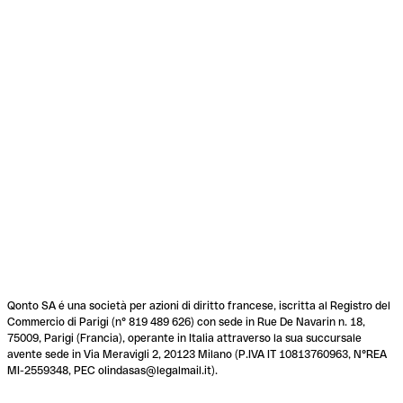
Qonto SA é una società per azioni di diritto francese, iscritta al Registro del
Commercio di Parigi (n° 819 489 626) con sede in Rue De Navarin n. 18,
75009, Parigi (Francia), operante in Italia attraverso la sua succursale
avente sede in Via Meravigli 2, 20123 Milano (P.IVA IT 10813760963, N°REA
MI-2559348, PEC olindasas@legalmail.it).