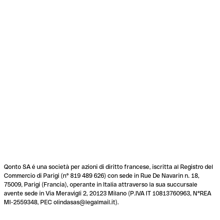
Qonto SA é una società per azioni di diritto francese, iscritta al Registro del
Commercio di Parigi (n° 819 489 626) con sede in Rue De Navarin n. 18,
75009, Parigi (Francia), operante in Italia attraverso la sua succursale
avente sede in Via Meravigli 2, 20123 Milano (P.IVA IT 10813760963, N°REA
MI-2559348, PEC olindasas@legalmail.it).