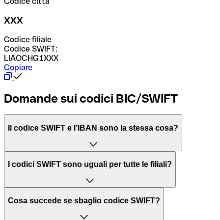
Codice città
XXX
Codice filiale
Codice SWIFT:
LIAOCHG1XXX
Copiare
Domande sui codici BIC/SWIFT
Il codice SWIFT e l’IBAN sono la stessa cosa?
L'acronimo SWIFT sta per “Society for Worldwide
I codici SWIFT sono uguali per tutte le filiali?
Interbank Financial Telecommunication”, una rete globale
per l’elaborazione dei pagamenti tra diversi Paesi.
Dipende dalle banche. In alcuni casi le banche utilizzano
Cosa succede se sbaglio codice SWIFT?
lo stesso codice SWIFT per filiali diverse. In altri casi, le
Il BIC, invece, sta per “Bank Identifier Code” ed è una
banche preferiscono avere un codice SWIFT dedicato per