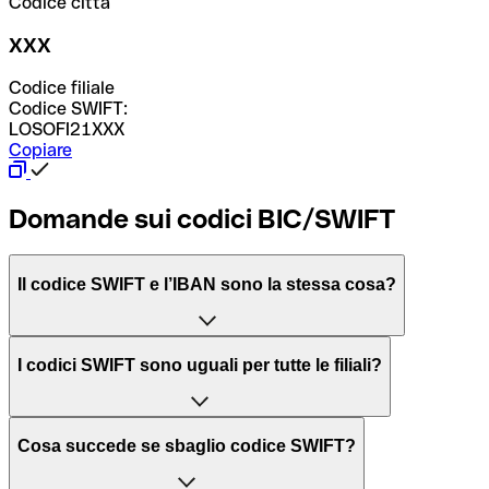
Codice città
XXX
Codice filiale
Codice SWIFT:
LOSOFI21XXX
Copiare
Domande sui codici BIC/SWIFT
Il codice SWIFT e l’IBAN sono la stessa cosa?
L'acronimo SWIFT sta per “Society for Worldwide
I codici SWIFT sono uguali per tutte le filiali?
Interbank Financial Telecommunication”, una rete globale
per l’elaborazione dei pagamenti tra diversi Paesi.
Dipende dalle banche. In alcuni casi le banche utilizzano
Cosa succede se sbaglio codice SWIFT?
lo stesso codice SWIFT per filiali diverse. In altri casi, le
Il BIC, invece, sta per “Bank Identifier Code” ed è una
banche preferiscono avere un codice SWIFT dedicato per