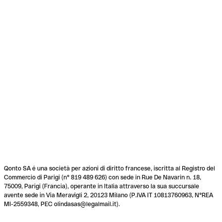
Qonto SA é una società per azioni di diritto francese, iscritta al Registro del
Commercio di Parigi (n° 819 489 626) con sede in Rue De Navarin n. 18,
75009, Parigi (Francia), operante in Italia attraverso la sua succursale
avente sede in Via Meravigli 2, 20123 Milano (P.IVA IT 10813760963, N°REA
MI-2559348, PEC olindasas@legalmail.it).