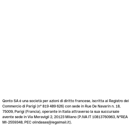
Qonto SA é una società per azioni di diritto francese, iscritta al Registro del
Commercio di Parigi (n° 819 489 626) con sede in Rue De Navarin n. 18,
75009, Parigi (Francia), operante in Italia attraverso la sua succursale
avente sede in Via Meravigli 2, 20123 Milano (P.IVA IT 10813760963, N°REA
MI-2559348, PEC olindasas@legalmail.it).