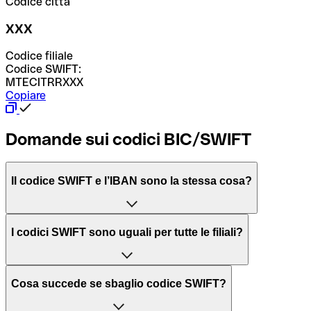
Codice città
XXX
Codice filiale
Codice SWIFT:
MTECITRRXXX
Copiare
Domande sui codici BIC/SWIFT
Il codice SWIFT e l’IBAN sono la stessa cosa?
L'acronimo SWIFT sta per “Society for Worldwide
I codici SWIFT sono uguali per tutte le filiali?
Interbank Financial Telecommunication”, una rete globale
per l’elaborazione dei pagamenti tra diversi Paesi.
Dipende dalle banche. In alcuni casi le banche utilizzano
Cosa succede se sbaglio codice SWIFT?
lo stesso codice SWIFT per filiali diverse. In altri casi, le
Il BIC, invece, sta per “Bank Identifier Code” ed è una
banche preferiscono avere un codice SWIFT dedicato per