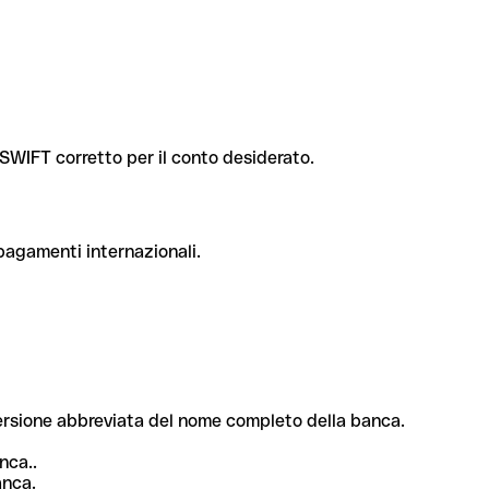
e SWIFT corretto per il conto desiderato.
 pagamenti internazionali.
 versione abbreviata del nome completo della banca.
nca..
anca.