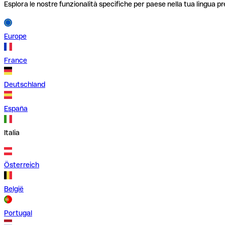
Esplora le nostre funzionalità specifiche per paese nella tua lingua pr
Europe
France
Deutschland
España
Italia
Österreich
België
Portugal