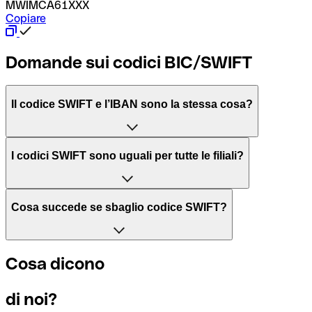
MWIMCA61XXX
Copiare
Domande sui codici BIC/SWIFT
Il codice SWIFT e l’IBAN sono la stessa cosa?
L'acronimo SWIFT sta per “Society for Worldwide Interbank 
I codici SWIFT sono uguali per tutte le filiali?
Il BIC, invece, sta per “Bank Identifier Code” ed è una sequ
Dipende dalle banche. In alcuni casi le banche utilizzano lo
Cosa succede se sbaglio codice SWIFT?
filiale.
Se per caso invii un pagamento a un codice SWIFT esistente
Cosa dicono
Per sapere a quale filiale fa riferimento un codice SWIFT, è 
Altrimenti significa che è il codice di una delle filiali locali.
di noi?
Se ti accorgi di aver usato un codice SWIFT sbagliato, cont