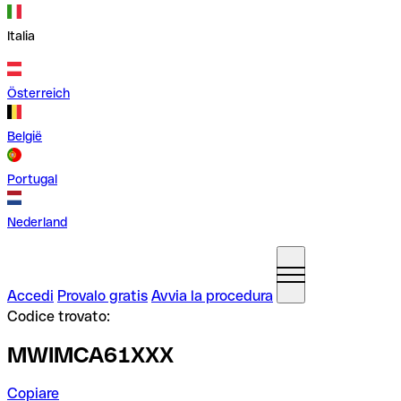
Italia
Österreich
België
Portugal
Nederland
Accedi
Provalo gratis
Avvia la procedura
Codice trovato:
MWIMCA61XXX
Copiare