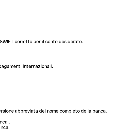
e SWIFT corretto per il conto desiderato.
 pagamenti internazionali.
 versione abbreviata del nome completo della banca.
nca..
anca.