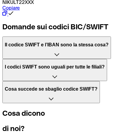
NIKULT22XXX
Copiare
Domande sui codici BIC/SWIFT
Il codice SWIFT e l’IBAN sono la stessa cosa?
L'acronimo SWIFT sta per “Society for Worldwide Interbank 
I codici SWIFT sono uguali per tutte le filiali?
Il BIC, invece, sta per “Bank Identifier Code” ed è una sequ
Dipende dalle banche. In alcuni casi le banche utilizzano lo
Cosa succede se sbaglio codice SWIFT?
filiale.
Se per caso invii un pagamento a un codice SWIFT esistente
Cosa dicono
Per sapere a quale filiale fa riferimento un codice SWIFT, è 
Altrimenti significa che è il codice di una delle filiali locali.
di noi?
Se ti accorgi di aver usato un codice SWIFT sbagliato, cont