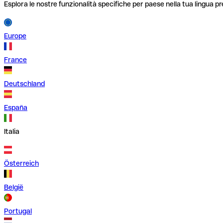
Esplora le nostre funzionalità specifiche per paese nella tua lingua pr
Europe
France
Deutschland
España
Italia
Österreich
België
Portugal