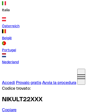
Italia
Österreich
België
Portugal
Nederland
Accedi
Provalo gratis
Avvia la procedura
Codice trovato:
NIKULT22XXX
Copiare