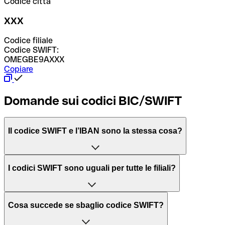
Codice città
XXX
Codice filiale
Codice SWIFT:
OMEGBE9AXXX
Copiare
Domande sui codici BIC/SWIFT
Il codice SWIFT e l’IBAN sono la stessa cosa?
L'acronimo SWIFT sta per “Society for Worldwide
I codici SWIFT sono uguali per tutte le filiali?
Interbank Financial Telecommunication”, una rete globale
per l’elaborazione dei pagamenti tra diversi Paesi.
Dipende dalle banche. In alcuni casi le banche utilizzano
Cosa succede se sbaglio codice SWIFT?
lo stesso codice SWIFT per filiali diverse. In altri casi, le
Il BIC, invece, sta per “Bank Identifier Code” ed è una
banche preferiscono avere un codice SWIFT dedicato per