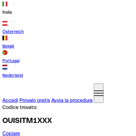
Italia
Österreich
België
Portugal
Nederland
Accedi
Provalo gratis
Avvia la procedura
Codice trovato:
OUISITM1XXX
Copiare