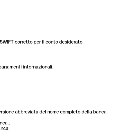
e SWIFT corretto per il conto desiderato.
 pagamenti internazionali.
 versione abbreviata del nome completo della banca.
nca..
anca.