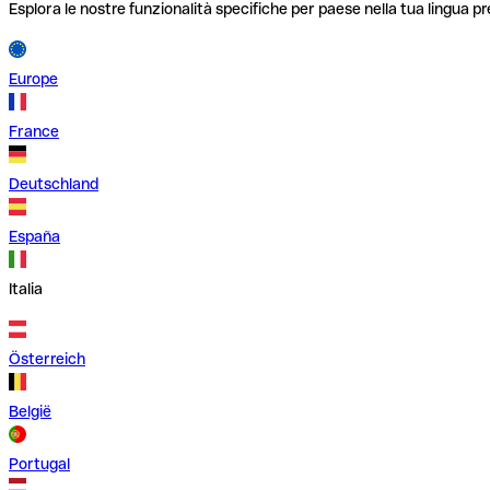
Esplora le nostre funzionalità specifiche per paese nella tua lingua pr
Europe
France
Deutschland
España
Italia
Österreich
België
Portugal