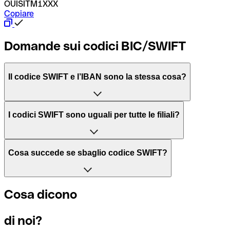
OUISITM1XXX
Copiare
Domande sui codici BIC/SWIFT
Il codice SWIFT e l’IBAN sono la stessa cosa?
L'acronimo SWIFT sta per “Society for Worldwide Interbank 
I codici SWIFT sono uguali per tutte le filiali?
Il BIC, invece, sta per “Bank Identifier Code” ed è una sequ
Dipende dalle banche. In alcuni casi le banche utilizzano lo
Cosa succede se sbaglio codice SWIFT?
filiale.
Se per caso invii un pagamento a un codice SWIFT esistente
Cosa dicono
Per sapere a quale filiale fa riferimento un codice SWIFT, è 
Altrimenti significa che è il codice di una delle filiali locali.
di noi?
Se ti accorgi di aver usato un codice SWIFT sbagliato, cont