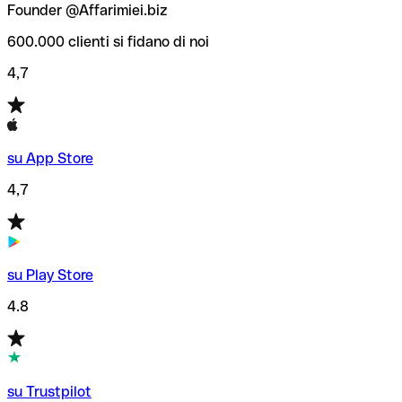
Founder @Affarimiei.biz
600.000 clienti si fidano di noi
4,7
su App Store
4,7
su Play Store
4.8
su Trustpilot