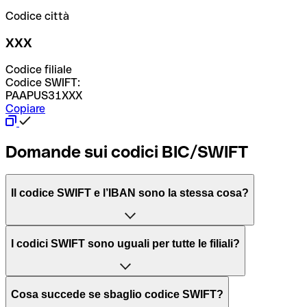
Codice città
XXX
Codice filiale
Codice SWIFT:
PAAPUS31XXX
Copiare
Domande sui codici BIC/SWIFT
Il codice SWIFT e l’IBAN sono la stessa cosa?
L'acronimo SWIFT sta per “Society for Worldwide
I codici SWIFT sono uguali per tutte le filiali?
Interbank Financial Telecommunication”, una rete globale
per l’elaborazione dei pagamenti tra diversi Paesi.
Dipende dalle banche. In alcuni casi le banche utilizzano
Cosa succede se sbaglio codice SWIFT?
lo stesso codice SWIFT per filiali diverse. In altri casi, le