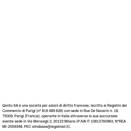
Qonto SA é una società per azioni di diritto francese, iscritta al Registro del
Commercio di Parigi (n° 819 489 626) con sede in Rue De Navarin n. 18,
75009, Parigi (Francia), operante in Italia attraverso la sua succursale
avente sede in Via Meravigli 2, 20123 Milano (P.IVA IT 10813760963, N°REA
MI-2559348, PEC olindasas@legalmail.it).