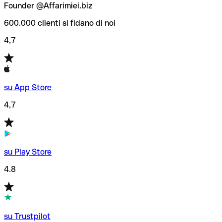
Founder @Affarimiei.biz
600.000 clienti si fidano di noi
4,7
su App Store
4,7
su Play Store
4.8
su Trustpilot