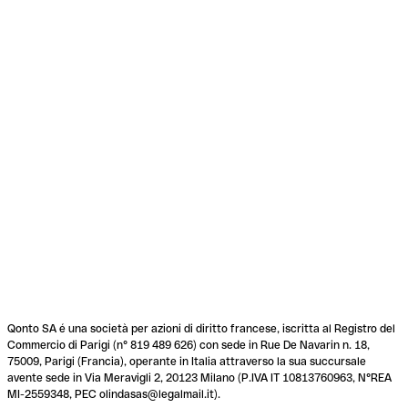
Qonto SA é una società per azioni di diritto francese, iscritta al Registro del
Commercio di Parigi (n° 819 489 626) con sede in Rue De Navarin n. 18,
75009, Parigi (Francia), operante in Italia attraverso la sua succursale
avente sede in Via Meravigli 2, 20123 Milano (P.IVA IT 10813760963, N°REA
MI-2559348, PEC olindasas@legalmail.it).