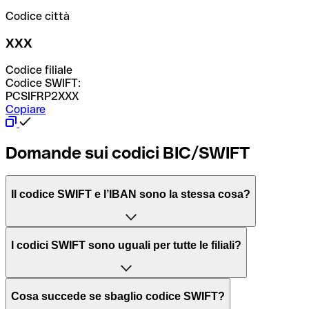
Codice città
XXX
Codice filiale
Codice SWIFT:
PCSIFRP2XXX
Copiare
Domande sui codici BIC/SWIFT
Il codice SWIFT e l’IBAN sono la stessa cosa?
L'acronimo SWIFT sta per “Society for Worldwide
I codici SWIFT sono uguali per tutte le filiali?
Interbank Financial Telecommunication”, una rete globale
per l’elaborazione dei pagamenti tra diversi Paesi.
Dipende dalle banche. In alcuni casi le banche utilizzano
Cosa succede se sbaglio codice SWIFT?
lo stesso codice SWIFT per filiali diverse. In altri casi, le