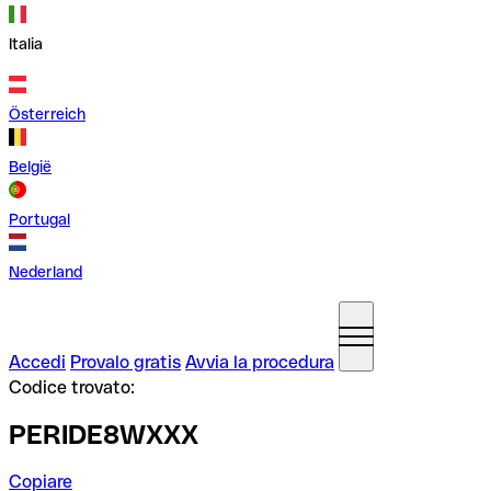
Italia
Österreich
België
Portugal
Nederland
Accedi
Provalo gratis
Avvia la procedura
Codice trovato:
PERIDE8WXXX
Copiare