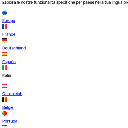
Esplora le nostre funzionalità specifiche per paese nella tua lingua pr
Europe
France
Deutschland
España
Italia
Österreich
België
Portugal