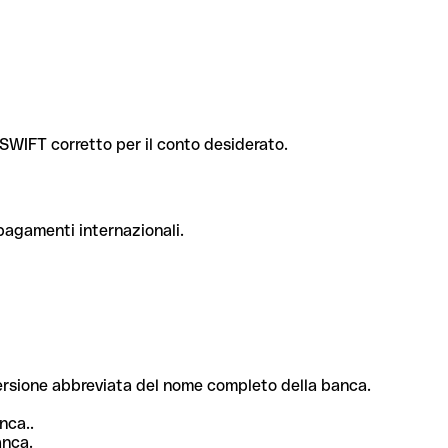
e SWIFT corretto per il conto desiderato.
 pagamenti internazionali.
 versione abbreviata del nome completo della banca.
nca..
anca.