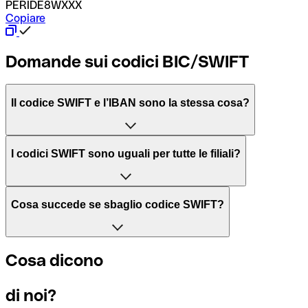
PERIDE8WXXX
Copiare
Domande sui codici BIC/SWIFT
Il codice SWIFT e l’IBAN sono la stessa cosa?
L'acronimo SWIFT sta per “Society for Worldwide Interbank 
I codici SWIFT sono uguali per tutte le filiali?
Il BIC, invece, sta per “Bank Identifier Code” ed è una sequ
Dipende dalle banche. In alcuni casi le banche utilizzano lo
Cosa succede se sbaglio codice SWIFT?
filiale.
Se per caso invii un pagamento a un codice SWIFT esistente
Cosa dicono
Per sapere a quale filiale fa riferimento un codice SWIFT, è 
Altrimenti significa che è il codice di una delle filiali locali.
di noi?
Se ti accorgi di aver usato un codice SWIFT sbagliato, cont