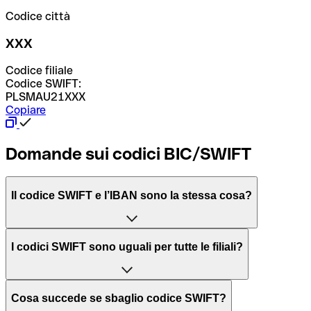
Codice città
XXX
Codice filiale
Codice SWIFT:
PLSMAU21XXX
Copiare
Domande sui codici BIC/SWIFT
Il codice SWIFT e l’IBAN sono la stessa cosa?
L'acronimo SWIFT sta per “Society for Worldwide
I codici SWIFT sono uguali per tutte le filiali?
Interbank Financial Telecommunication”, una rete globale
per l’elaborazione dei pagamenti tra diversi Paesi.
Dipende dalle banche. In alcuni casi le banche utilizzano
Cosa succede se sbaglio codice SWIFT?
lo stesso codice SWIFT per filiali diverse. In altri casi, le