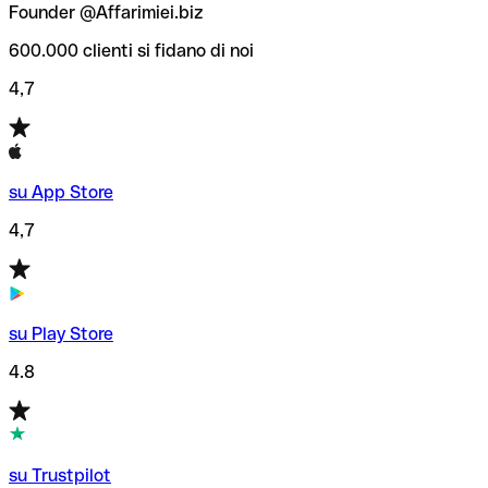
Founder @Affarimiei.biz
600.000 clienti si fidano di noi
4,7
su App Store
4,7
su Play Store
4.8
su Trustpilot