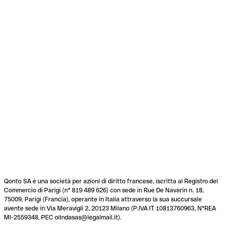
Qonto SA é una società per azioni di diritto francese, iscritta al Registro del
Commercio di Parigi (n° 819 489 626) con sede in Rue De Navarin n. 18,
75009, Parigi (Francia), operante in Italia attraverso la sua succursale
avente sede in Via Meravigli 2, 20123 Milano (P.IVA IT 10813760963, N°REA
MI-2559348, PEC olindasas@legalmail.it).