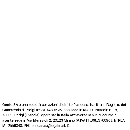
Qonto SA é una società per azioni di diritto francese, iscritta al Registro del
Commercio di Parigi (n° 819 489 626) con sede in Rue De Navarin n. 18,
75009, Parigi (Francia), operante in Italia attraverso la sua succursale
avente sede in Via Meravigli 2, 20123 Milano (P.IVA IT 10813760963, N°REA
MI-2559348, PEC olindasas@legalmail.it).