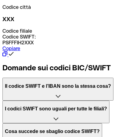
Codice città
XXX
Codice filiale
Codice SWIFT:
PSFFFIH2XXX
Copiare
Domande sui codici BIC/SWIFT
Il codice SWIFT e l’IBAN sono la stessa cosa?
L'acronimo SWIFT sta per “Society for Worldwide
I codici SWIFT sono uguali per tutte le filiali?
Interbank Financial Telecommunication”, una rete globale
per l’elaborazione dei pagamenti tra diversi Paesi.
Dipende dalle banche. In alcuni casi le banche utilizzano
Cosa succede se sbaglio codice SWIFT?
lo stesso codice SWIFT per filiali diverse. In altri casi, le