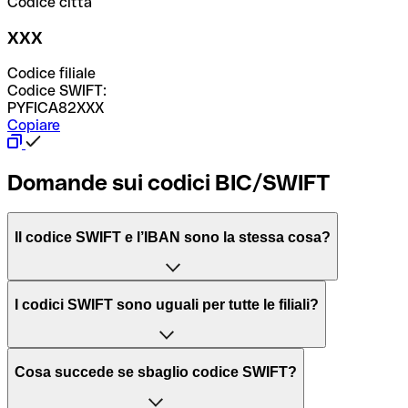
Codice città
XXX
Codice filiale
Codice SWIFT:
PYFICA82XXX
Copiare
Domande sui codici BIC/SWIFT
Il codice SWIFT e l’IBAN sono la stessa cosa?
L'acronimo SWIFT sta per “Society for Worldwide
I codici SWIFT sono uguali per tutte le filiali?
Interbank Financial Telecommunication”, una rete globale
per l’elaborazione dei pagamenti tra diversi Paesi.
Dipende dalle banche. In alcuni casi le banche utilizzano
Cosa succede se sbaglio codice SWIFT?
lo stesso codice SWIFT per filiali diverse. In altri casi, le
Il BIC, invece, sta per “Bank Identifier Code” ed è una
banche preferiscono avere un codice SWIFT dedicato per