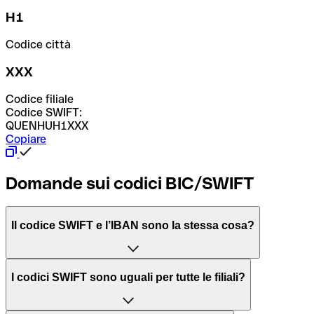
H1
Codice città
XXX
Codice filiale
Codice SWIFT:
QUENHUH1XXX
Copiare
Domande sui codici BIC/SWIFT
Il codice SWIFT e l’IBAN sono la stessa cosa?
L'acronimo SWIFT sta per “Society for Worldwide
I codici SWIFT sono uguali per tutte le filiali?
Interbank Financial Telecommunication”, una rete globale
per l’elaborazione dei pagamenti tra diversi Paesi.