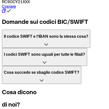
RCSOCY21XXX
Copiare
Domande sui codici BIC/SWIFT
Il codice SWIFT e l’IBAN sono la stessa cosa?
L'acronimo SWIFT sta per “Society for Worldwide Interbank 
I codici SWIFT sono uguali per tutte le filiali?
Il BIC, invece, sta per “Bank Identifier Code” ed è una sequ
Dipende dalle banche. In alcuni casi le banche utilizzano lo
Cosa succede se sbaglio codice SWIFT?
filiale.
Se per caso invii un pagamento a un codice SWIFT esistente
Cosa dicono
Per sapere a quale filiale fa riferimento un codice SWIFT, è 
Altrimenti significa che è il codice di una delle filiali locali.
di noi?
Se ti accorgi di aver usato un codice SWIFT sbagliato, cont