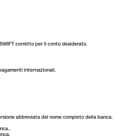
e SWIFT corretto per il conto desiderato.
 pagamenti internazionali.
 versione abbreviata del nome completo della banca.
nca..
anca.