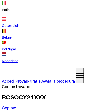
Italia
Österreich
België
Portugal
Nederland
Accedi
Provalo gratis
Avvia la procedura
Codice trovato:
RCSOCY21XXX
Copiare