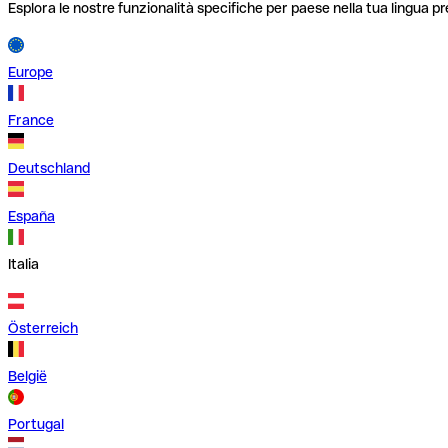
Esplora le nostre funzionalità specifiche per paese nella tua lingua pr
Europe
France
Deutschland
España
Italia
Österreich
België
Portugal