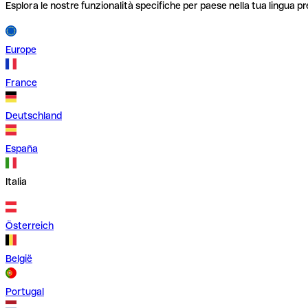
Esplora le nostre funzionalità specifiche per paese nella tua lingua pr
Europe
France
Deutschland
España
Italia
Österreich
België
Portugal