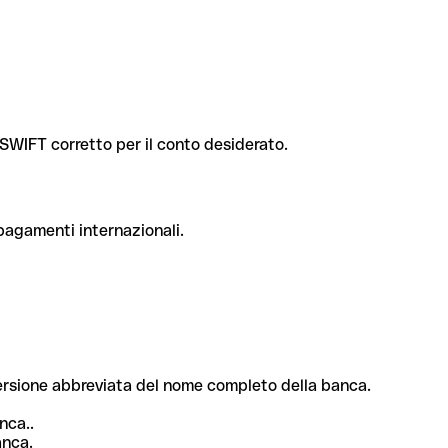
e SWIFT corretto per il conto desiderato.
 pagamenti internazionali.
 versione abbreviata del nome completo della banca.
nca..
anca.