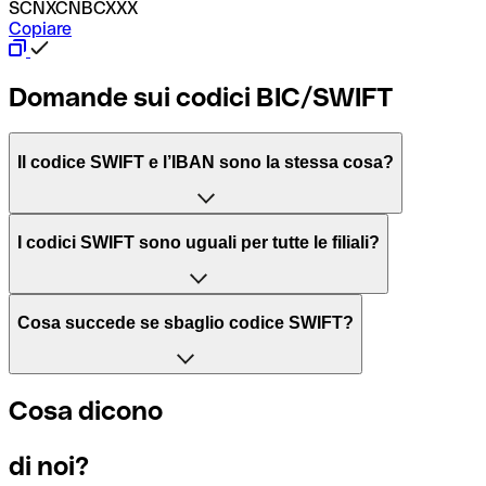
SCNXCNBCXXX
Copiare
Domande sui codici BIC/SWIFT
Il codice SWIFT e l’IBAN sono la stessa cosa?
L'acronimo SWIFT sta per “Society for Worldwide Interbank 
I codici SWIFT sono uguali per tutte le filiali?
Il BIC, invece, sta per “Bank Identifier Code” ed è una sequ
Dipende dalle banche. In alcuni casi le banche utilizzano lo
Cosa succede se sbaglio codice SWIFT?
filiale.
Se per caso invii un pagamento a un codice SWIFT esistente
Cosa dicono
Per sapere a quale filiale fa riferimento un codice SWIFT, è 
Altrimenti significa che è il codice di una delle filiali locali.
di noi?
Se ti accorgi di aver usato un codice SWIFT sbagliato, cont