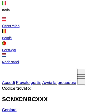
Italia
Österreich
België
Portugal
Nederland
Accedi
Provalo gratis
Avvia la procedura
Codice trovato:
SCNXCNBCXXX
Copiare