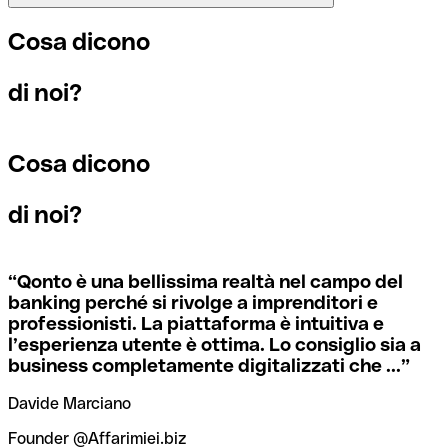
sequenza di caratteri necessaria per indirizzare un
ogni filiale.
bonifico internazionale.
Se per caso invii un pagamento a un codice SWIFT
Cosa dicono
esistente ma sbagliato, la banca ricevente deve segnalare
che non gestisce il conto del destinatario e stornare il
Per sapere a quale filiale fa riferimento un codice SWIFT, è
di noi?
pagamento.
I termini “BIC” e “SWIFT” sono spesso usati in modo
necessario controllare le ultime cifre. Se il codice termina
intercambiabile quando si devono effettuare pagamenti
con XXX, significa che è il codice SWIFT della sede
internazionali.
centrale. Altrimenti significa che è il codice di una delle
Cosa dicono
Se ti accorgi di aver usato un codice SWIFT sbagliato,
filiali locali.
contatta immediatamente la tua banca e chiedi di
annullare la transazione.
di noi?
Se non sei sicuro del codice SWIFT da utilizzare, puoi
ricercare i codici SWIFT con il nostro strumento dedicato.
Per evitare queste situazioni spiacevoli, Qonto mette
Ti basta selezionare il nome della banca.
“
Qonto è una bellissima realtà nel campo del
gratuitamente a tua disposizione questo strumento di
banking perché si rivolge a imprenditori e
verifica dei codici SWIFT, che ti aiuta a trovare e
professionisti. La piattaforma è intuitiva e
controllare i codici SWIFT prima dell’invio dei bonifici.
l’esperienza utente è ottima. Lo consiglio sia a
business completamente digitalizzati che ...
”
Davide Marciano
Founder @Affarimiei.biz