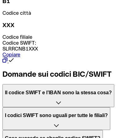
B1
Codice città
XXX
Codice filiale
Codice SWIFT:
SLRRCNB1XXX
Copiare
Domande sui codici BIC/SWIFT
Il codice SWIFT e l’IBAN sono la stessa cosa?
L'acronimo SWIFT sta per “Society for Worldwide
I codici SWIFT sono uguali per tutte le filiali?
Interbank Financial Telecommunication”, una rete globale
per l’elaborazione dei pagamenti tra diversi Paesi.
Dipende dalle banche. In alcuni casi le banche utilizzano