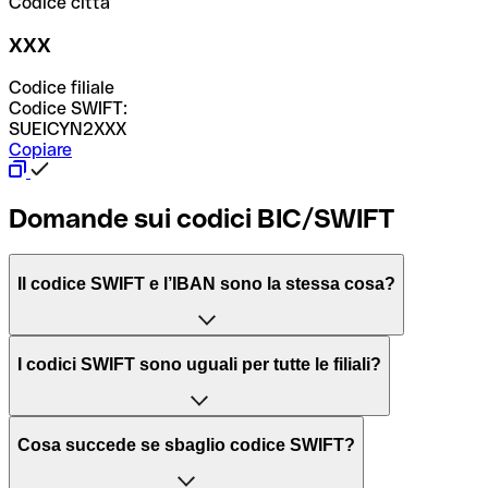
Codice città
XXX
Codice filiale
Codice SWIFT:
SUEICYN2XXX
Copiare
Domande sui codici BIC/SWIFT
Il codice SWIFT e l’IBAN sono la stessa cosa?
L'acronimo SWIFT sta per “Society for Worldwide
I codici SWIFT sono uguali per tutte le filiali?
Interbank Financial Telecommunication”, una rete globale
per l’elaborazione dei pagamenti tra diversi Paesi.
Dipende dalle banche. In alcuni casi le banche utilizzano
Cosa succede se sbaglio codice SWIFT?
lo stesso codice SWIFT per filiali diverse. In altri casi, le
Il BIC, invece, sta per “Bank Identifier Code” ed è una
banche preferiscono avere un codice SWIFT dedicato per