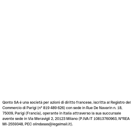
Qonto SA é una società per azioni di diritto francese, iscritta al Registro del
Commercio di Parigi (n° 819 489 626) con sede in Rue De Navarin n. 18,
75009, Parigi (Francia), operante in Italia attraverso la sua succursale
avente sede in Via Meravigli 2, 20123 Milano (P.IVA IT 10813760963, N°REA
MI-2559348, PEC olindasas@legalmail.it).