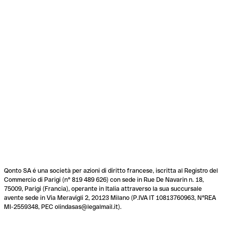
Qonto SA é una società per azioni di diritto francese, iscritta al Registro del
Commercio di Parigi (n° 819 489 626) con sede in Rue De Navarin n. 18,
75009, Parigi (Francia), operante in Italia attraverso la sua succursale
avente sede in Via Meravigli 2, 20123 Milano (P.IVA IT 10813760963, N°REA
MI-2559348, PEC olindasas@legalmail.it).