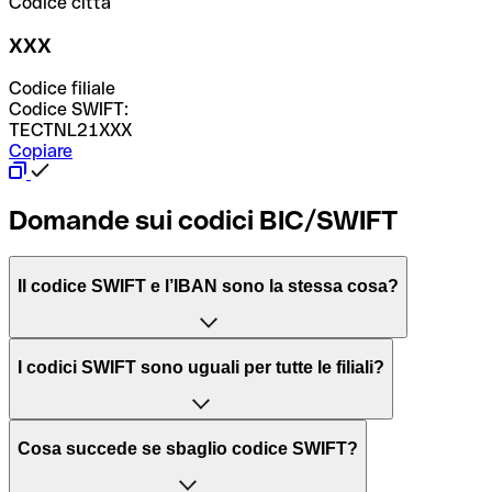
Codice città
XXX
Codice filiale
Codice SWIFT:
TECTNL21XXX
Copiare
Domande sui codici BIC/SWIFT
Il codice SWIFT e l’IBAN sono la stessa cosa?
L'acronimo SWIFT sta per “Society for Worldwide
I codici SWIFT sono uguali per tutte le filiali?
Interbank Financial Telecommunication”, una rete globale
per l’elaborazione dei pagamenti tra diversi Paesi.
Dipende dalle banche. In alcuni casi le banche utilizzano
Cosa succede se sbaglio codice SWIFT?
lo stesso codice SWIFT per filiali diverse. In altri casi, le
Il BIC, invece, sta per “Bank Identifier Code” ed è una
banche preferiscono avere un codice SWIFT dedicato per